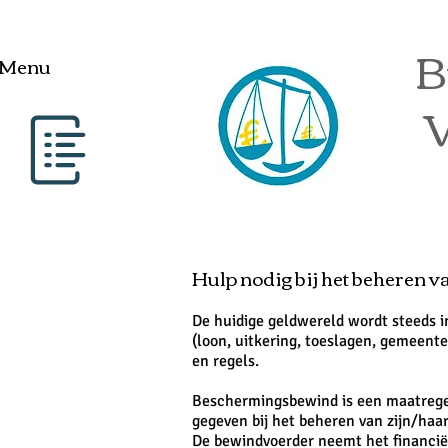
B
Menu
V
Hulp nodig bij het beheren v
De huidige geldwereld wordt steeds 
(loon, uitkering, toeslagen, gemeente
en regels.
Beschermingsbewind is een maatregel
gegeven bij het beheren van zijn/haa
De bewindvoerder neemt het financiële